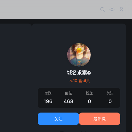
域名求索
Lv.10 管理员
主题
回帖
粉丝
关注
196
468
0
0
关注
发消息