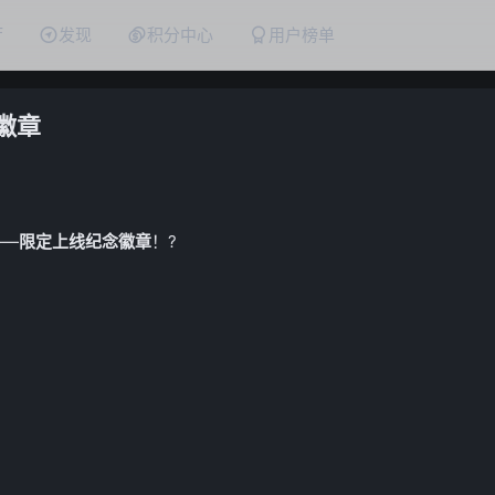
厅
发现
积分中心
用户榜单
徽章
——
限定上线纪念徽章
！?