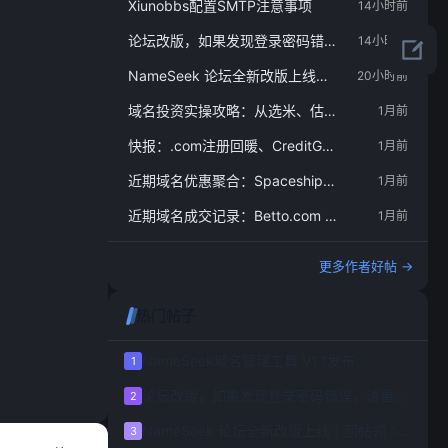
Xiunobbs配置SMTP注意事项
14小时前
论坛改版，如果发现登录密码错误，请重置密码
14小时前
NameSeek 论坛全新改版上线｜回帖领 1000 金币
20小时前
域名投资实操攻略：从选米、估值到卖出的完整流
1月前
快报：.com注册回暖、CreditGPT.com争议、IA
1月前
近期域名优惠聚合：Spaceship $2.88、VEBONIX $2
1月前
近期域名成交记录：Betto.com 12.8万美元、x.gg
1月前
更多作者好帖 →
热门帖子
NameSeek域名管理工具 V1.1发布
1
论坛改版，如果发现登录密码错误，请重置密码
2
NameSeek 论坛全新改版上线｜回帖领 1000 金币红包
3