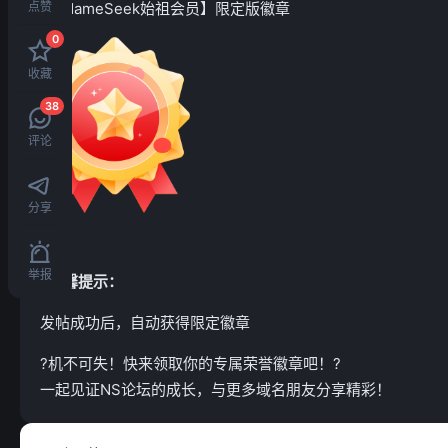
?【NameSeek始祖会员】限定版徽章
点赞
0
收藏
38
评论
分享
举报
?温馨提示：
发帖成功后，自动获得限定徽章
?机不可失！快来领取你的专属荣誉徽章吧！?
一起见证NS论坛的成长，与更多域名朋友分享精彩！