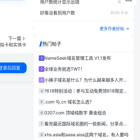
用户数统计显示出错
9月前
好像没看到用户数
2025-5-6
更多作者好帖 →
下一篇
热门帖子
张虚拟卡和实体卡
NameSeek域名管理工具 V1.1发布
1
登录后回复
全球业务就选TWT！
2
小姨子域名是什么？为什么越来越多人开始使用.xyz后缀？
3
?618特别活动｜参与互动免费领618限定徽章
4
.com 与.cn 域名怎么选？
5
0207.com 顶域纯数字 黄金组合
6
看完最近国际域名圈的一些新闻，分享点感悟
7
xhs.asia和aaaa.aisa这两个域名，有人要吗
8