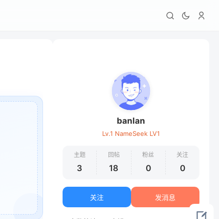
banlan
Lv.1 NameSeek LV1
主题
回帖
粉丝
关注
3
18
0
0
关注
发消息