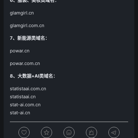
6、服装、美妆类域名：
glamgirl.cn
glamgirl.com.cn
7、新能源类域名：
powar.cn
powar.com.cn
8、大数据+AI类域名：
statistaai.com.cn
statistaai.cn
stat-ai.com.cn
stat-ai.cn