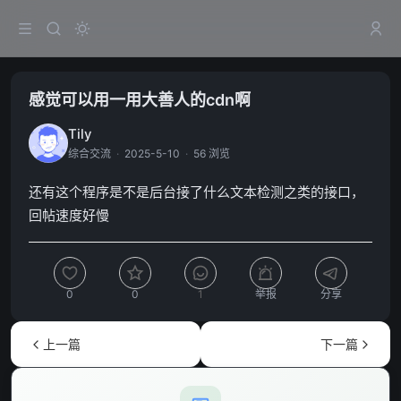
感觉可以用一用大善人的cdn啊
Tily
综合交流
·
2025-5-10
·
56 浏览
还有这个程序是不是后台接了什么文本检测之类的接口，
回帖速度好慢
0
0
1
举报
分享
上一篇
下一篇