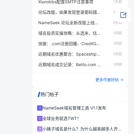
Xiunobbs配置SMTP注意事项
1天前
论坛改版，如果发现登录密码错误，请重置密码
1天前
NameSeek 论坛全新改版上线｜回帖领 1000 金币
2天前
域名投资实操攻略：从选米、估值到卖出的完整流
1月前
快报：.com注册回暖、CreditGPT.com争议、IA
1月前
近期域名优惠聚合：Spaceship $2.88、VEBONIX $2
1月前
近期域名成交记录：Betto.com 12.8万美元、x.gg
1月前
更多作者好帖 →
热门帖子
NameSeek域名管理工具 V1.1发布
1
全球业务就选TWT！
2
小姨子域名是什么？为什么越来越多人开始使用.xyz后缀？
3