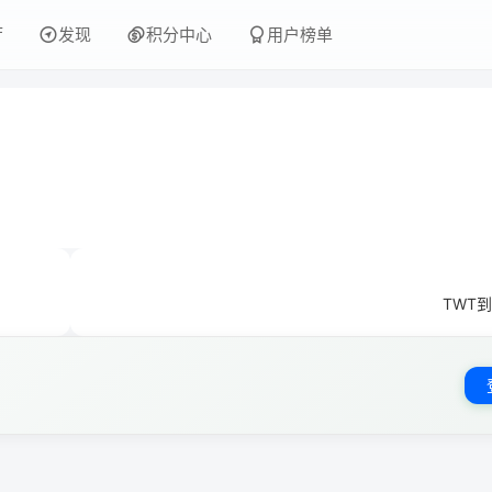
厅
发现
积分中心
用户榜单
TWT