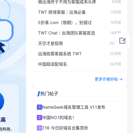
做出海终于不用为客服成本头疼
6天前
TWT 跨境客服｜出海必备
12天前
5折拿.com（限期），别错过
16天前
TWT Chat｜出海团队客服首选
18天前
天空才是极限
20天前
出海刚需客服系统 TWT
23天前
中国超适配域名
24天前
更多作者好帖 →
热门帖子
NameSeek域名管理工具 V1.1发布
1
中国NO.1的域名！
2
7.16 今日好域名合集赏析
3