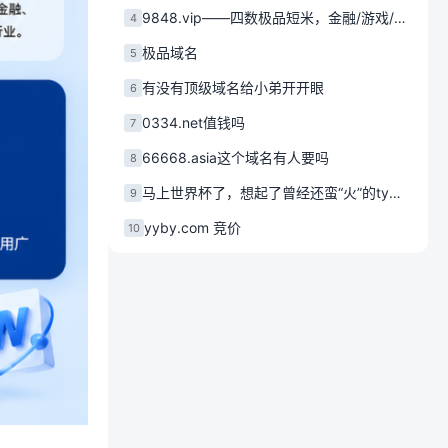
9848.vip——四数极品短米，金融/游戏/会员平台首选 ?
4
极品域名
5
有没有顶级域名给小弟开开眼
6
0334.net值钱吗
7
66668.asia这个域名有人要吗
8
马上世界杯了，想起了曾经还蛮“火”的ty域名
9
yyby.com 竞价
10