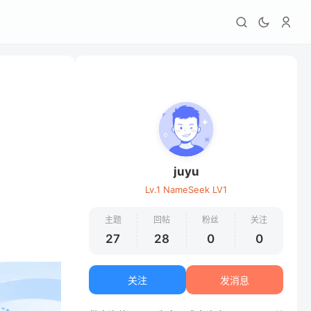
juyu
Lv.1 NameSeek LV1
主题
回帖
粉丝
关注
27
28
0
0
关注
发消息