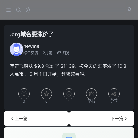
.org域名要涨价了
newme
综合交流
·
2月前
·
67 浏览
宇宙飞船从 $9.8 涨到了 $11.39，按今天的汇率涨了 10.8
人民币。 6 月 1 日开始，赶紧续费吧。
0
0
1
举报
分享
上一篇
下一篇