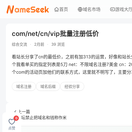
首页
域名市场
游戏大
com/net/cn/vip批量注册低价
综合交流
·
2月前
·
39 浏览
看站长分享了cn的最低价，之前有加313的运营，好像和站长
个我看单买的指定列表是5刀 net：不限域名注册7美金 cn：20R
个com的活动页加他们的联系方式，这里就不明写了，主要分
域名注册
域名后缀
经验分享
上一篇
本论坛禁止把域名和钱称作米
0
点赞