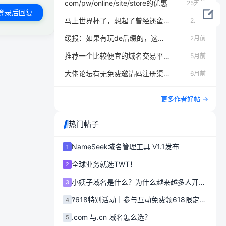
com/pw/online/site/store的优惠
25天前
登录后回复
马上世界杯了，想起了曾经还蛮“火”的ty域名
2月前
缓报：如果有玩de后缀的，这几天记得检查邮箱
2月前
推荐一个比较便宜的域名交易平台【313】
5月前
大佬论坛有无免费邀请码注册渠道？【已解决】
6月前
更多作者好帖 →
热门帖子
NameSeek域名管理工具 V1.1发布
1
全球业务就选TWT！
2
小姨子域名是什么？为什么越来越多人开始使用.xyz后缀？
3
?618特别活动｜参与互动免费领618限定徽章
4
.com 与.cn 域名怎么选？
5