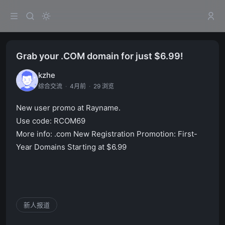
Grab your .COM domain for just $6.99!
kzhe
综合交流
·
4月前
·
29 浏览
New user promo at Rayname.
Use code: RCOM69
More info:
.com New Registration Promotion: First-
Year Domains Starting at $6.99
新人报道