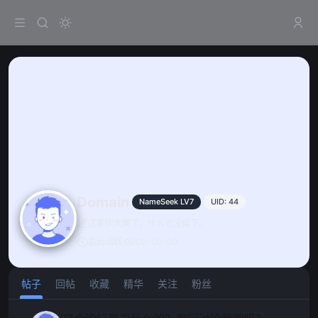
Domain
NameSeek LV7
UID: 44
这家伙太懒了，什么也没留下。
最后活跃 0000-00-00
帖子
回帖
收藏
精华
关注
粉丝