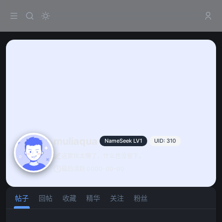
muliaqua
NameSeek LV1
UID: 310
这家伙太懒了，什么也没留下。
最后活跃 0000-00-00
帖子
回帖
收藏
精华
关注
粉丝