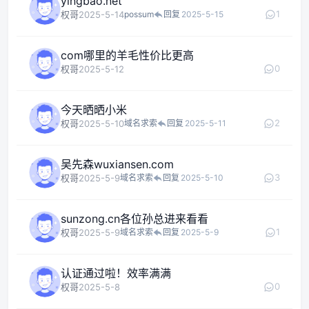
yingbao.net
1
权哥
2025-5-14
possum
回复
2025-5-15
com哪里的羊毛性价比更高
0
权哥
2025-5-12
今天晒晒小米
2
权哥
2025-5-10
域名求索
回复
2025-5-11
吴先森wuxiansen.com
3
权哥
2025-5-9
域名求索
回复
2025-5-10
sunzong.cn各位孙总进来看看
1
权哥
2025-5-9
域名求索
回复
2025-5-9
认证通过啦！效率满满
0
权哥
2025-5-8