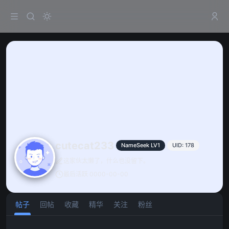
cutecat233
NameSeek LV1
UID: 178
这家伙太懒了，什么也没留下。
最后活跃 0000-00-00
帖子
回帖
收藏
精华
关注
粉丝