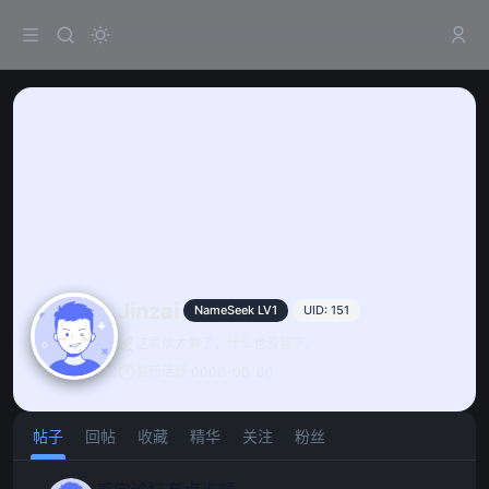
Jinzai
NameSeek LV1
UID: 151
这家伙太懒了，什么也没留下。
最后活跃 0000-00-00
帖子
回帖
收藏
精华
关注
粉丝